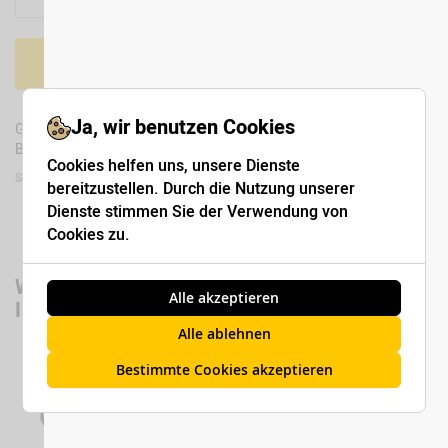
In den Warenkorb
Ja, wir benutzen Cookies
Gelber Stockschirm mit TechnoAlpin Schriftzug und Logo auf dem
Bezug und auf dem Griff.
Cookies helfen uns, unsere Dienste
SKU
MAWG0318
bereitzustellen. Durch die Nutzung unserer
Dienste stimmen Sie der Verwendung von
Cookies zu.
Wir haben andere Produkte gefunden, die
Alle akzeptieren
Ihnen gefallen könnten!
Alle ablehnen
Bestimmte Cookies akzeptieren