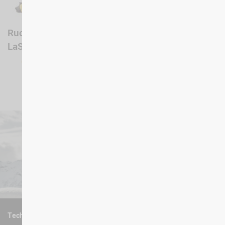
Rucksack
Trinkflasche
LaSportiva
Chilly's
99,60 €
24,00 €
TechnoAlpin Austria GmbH