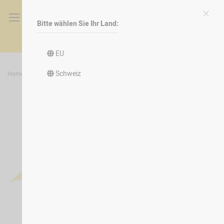
Bitte wählen Sie Ihr Land:
Schli
Direkt
zum
Inhalt
EU
Schweiz
Home
Regenschirm
Zum
Ende
der
Bildergalerie
springen