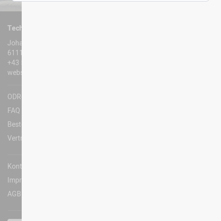
TechnoAlpin Austria GmbH
Johanneskapellenweg 2
6111 Volders
+43 5224 209 310
webshop@technoalpin.com
ODR-Platform
FAQ
Bestellungen und Rücksendungen
Vertrag widerrufen
Kontakt
Impressum
AGB & Privacy