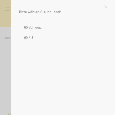
Bitte wählen Sie Ihr Land:
Schli
Direkt
zum
Inhalt
Schweiz
EU
Home
Mikrofaser Pad
Zum
Ende
der
Bildergalerie
springen