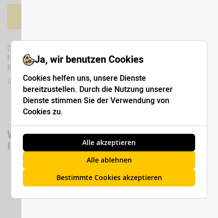
In den Warenkorb
Das Mikrofaser Pad mit Bildaufdruck der neuesten Düsen und
Ja, wir benutzen Cookies
Nukleatoren kann als Mousepad sowie als Brillen- und
Bildschirmputztuch verwendet werden.
Cookies helfen uns, unsere Dienste
SKU
MAWG0275
bereitzustellen. Durch die Nutzung unserer
Dienste stimmen Sie der Verwendung von
Cookies zu.
Wir haben andere Produkte gefunden, die
Alle akzeptieren
Ihnen gefallen könnten!
Alle ablehnen
Bestimmte Cookies akzeptieren