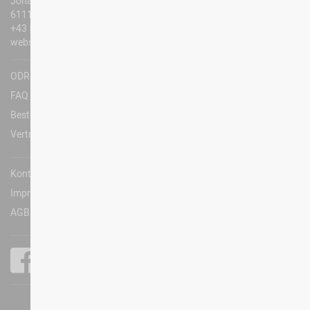
Johanneskapellenweg 2
6111 Volders
+43 5224 209 310
webshop@technoalpin.com
ODR-Platform
FAQ
Bestellungen und Rücksendungen
Vertrag widerrufen
Kontakt
Impressum
AGB & Privacy
Technoalpin.com